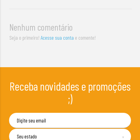
Nenhum comentário
Seja o primeiro!
Acesse sua conta
e comente!
Receba novidades e promoções
;)
▼