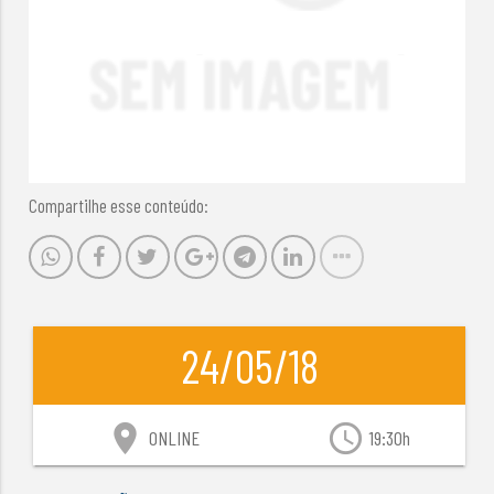
Compartilhe esse conteúdo:
24/05/18
location_on
access_time
ONLINE
19:30h