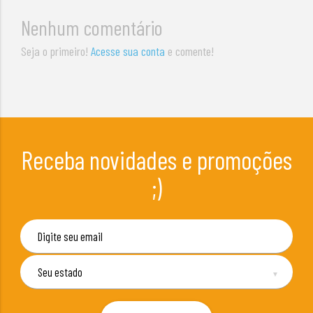
Nenhum comentário
Seja o primeiro!
Acesse sua conta
e comente!
Receba novidades e promoções
;)
▼