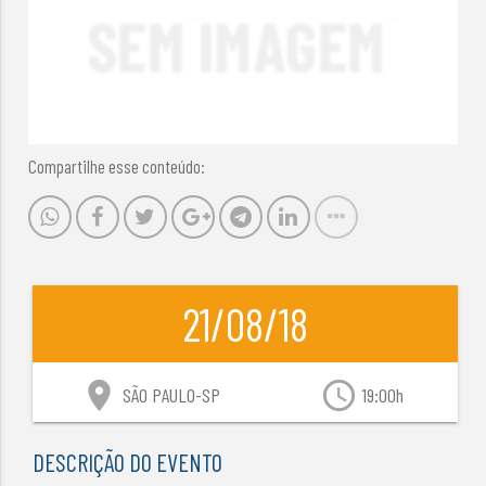
Compartilhe esse conteúdo:
21/08/18
location_on
access_time
SÃO PAULO-SP
19:00h
DESCRIÇÃO DO EVENTO