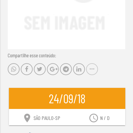
Compartilhe esse conteúdo:
24/09/18
location_on
access_time
SÃO PAULO-SP
N / D