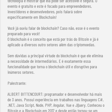
tecnologia e mostrar que ela pode ser acessível e segura. O
evento é gratuito e este é focado para empreendedores,
investidores e desenvolvedores, pois falará sobre
especificamente em Blockchain!
Você já ouviu falar de blockchain? Caso não, esse é o evento
preparado para você!
O blockchain é o conceito que está por trás do Bitcoin e já é
aplicado a diversos outro setores além das criptomoedas.
Sem dúvidas a principal virtude do blockchain é que ele elimina
a necessidade de intermediários. E é exatamente essa
funcionalidade que torna o blockchain útil e disruptivo para
inúmeros setores.
Palestrante:
ALBERT BITTENCOURT: programador e desenvolvedor há mais
de 3 anos. Possui experiência em trabalhos nas linguagens C#,
.NET, Java Script, Node, PHP, Angular, Vue e JQuery. Conheceu o
Bitcoin e a Blockchain em 2017 e desde então tornou-se um