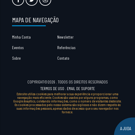
MAPA DE NAVEGAÇÃO
Minha Conta
Newsletter
Eventos
Referências
Sobre
Contato
COPYRIGHT©2026 . TODOS OS DIREITOS RESERVADOS
TERMOS DE USO
.
EMAIL DE SUPORTE
Este site utiliza cookies para melhorar a sua experiência e proporcionar uma
navegação mais eficiente. Cookies são usados por alguns programas, como
Google Anayltics, coletando informações, como o número de visitantes deste site.
Os cookies processados pelo nosso sistema são sigilosos e não dizem respeito às
suas informações pessoais, apenas dados de acesso que o seu navegador nos
fornece.
AJUDA