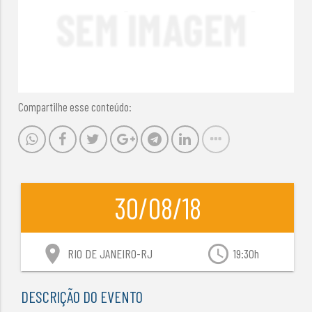
Compartilhe esse conteúdo:
30/08/18
location_on
access_time
RIO DE JANEIRO-RJ
19:30h
DESCRIÇÃO DO EVENTO