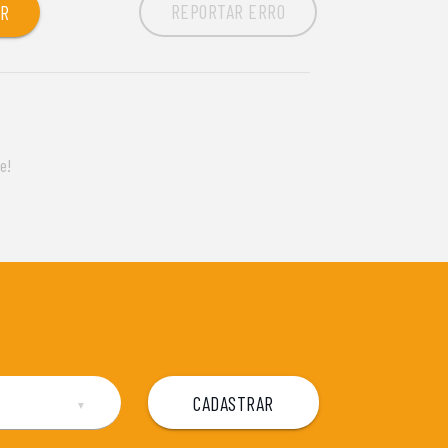
REPORTAR ERRO
OR
e!
▼