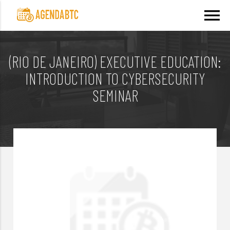
menu
(RIO DE JANEIRO) EXECUTIVE EDUCATION:
INTRODUCTION TO CYBERSECURITY
SEMINAR