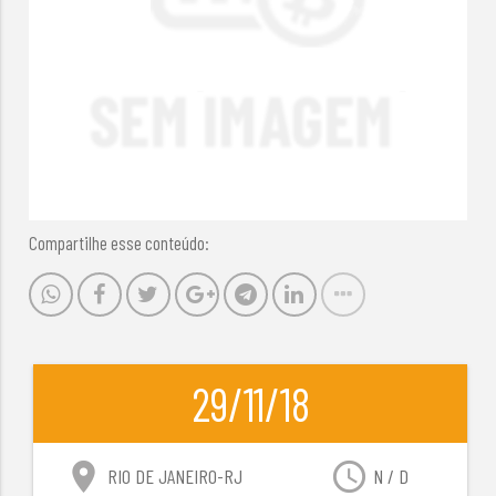
Compartilhe esse conteúdo:
29/11/18
location_on
access_time
RIO DE JANEIRO-RJ
N / D