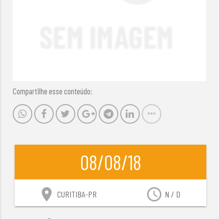
Compartilhe esse conteúdo:
08/08/18
location_on
access_time
CURITIBA-PR
N / D