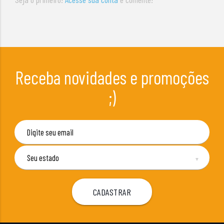
Receba novidades e promoções
;)
▼