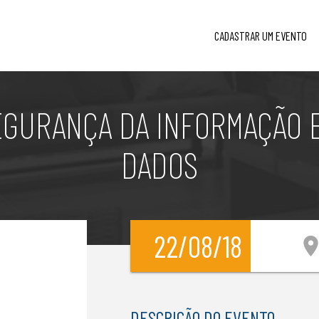
CADASTRAR UM EVENTO
EGURANÇA DA INFORMAÇÃO E
DADOS
22/08/18
location_
DESCRIÇÃO DO EVENTO