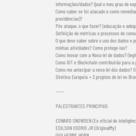
informações/dados? Qual o meu grau de exp
Como saber se fui atacado e como remediar
providências)?
Pós ataque, o que fazer? (educação e adeq
Definição de métricas e processos de comu
O que devo saber sobre o uso dos dados e 
minhas atividades? Como protege-las?
Como inovar com a Nova lei de dados? (legí
Como IOT e Blockchain contribuirão para a 
Como me antecipar a nova lei dos dados? 
Diretiva Europeia + 3 projetos de lei no Bras
-----
PALESTRANTES PRINCIPAIS
EDWARD SNOWDEN (Ex-oficial de inteligênc
EDILSON OSORIO JR (OriginalMy)
GUILHERME HORN