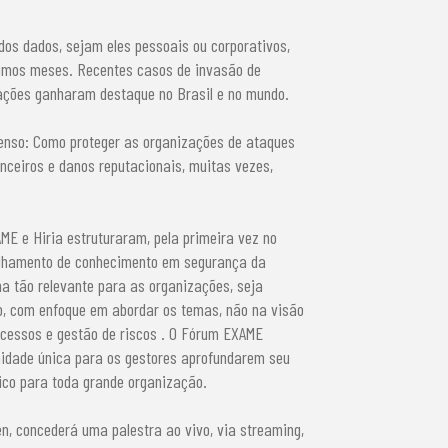
dos dados, sejam eles pessoais ou corporativos,
ltimos meses. Recentes casos de invasão de
ações ganharam destaque no Brasil e no mundo.
enso: Como proteger as organizações de ataques
nceiros e danos reputacionais, muitas vezes,
ME e Hiria estruturaram, pela primeira vez no
ilhamento de conhecimento em segurança da
a tão relevante para as organizações, seja
io, com enfoque em abordar os temas, não na visão
ocessos e gestão de riscos . O Fórum EXAME
idade única para os gestores aprofundarem seu
tico para toda grande organização.
n, concederá uma palestra ao vivo, via streaming,