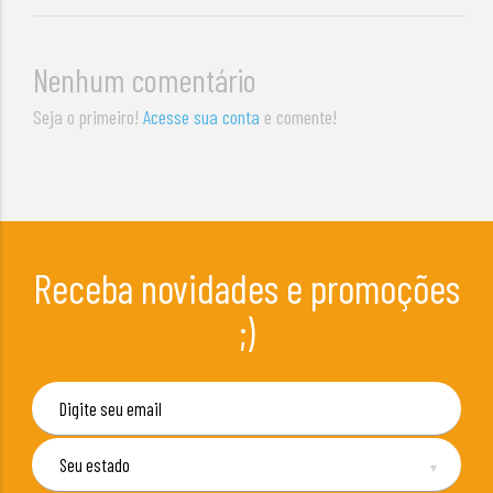
Nenhum comentário
Seja o primeiro!
Acesse sua conta
e comente!
Receba novidades e promoções
;)
▼