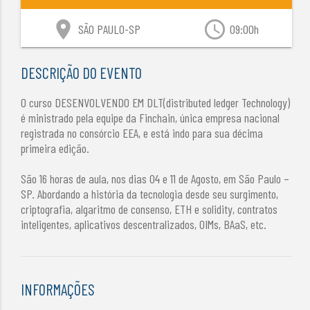
location_on
access_time
SÃO PAULO-SP
09:00h
DESCRIÇÃO DO EVENTO
O curso DESENVOLVENDO EM DLT(distributed ledger Technology)
é ministrado pela equipe da Finchain, única empresa nacional
registrada no consórcio EEA, e está indo para sua décima
primeira edição.
São 16 horas de aula, nos dias 04 e 11 de Agosto, em São Paulo –
SP. Abordando a história da tecnologia desde seu surgimento,
criptografia, algaritmo de consenso, ETH e solidity, contratos
inteligentes, aplicativos descentralizados, OIMs, BAaS, etc.
INFORMAÇÕES