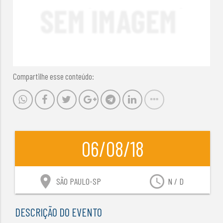
Compartilhe esse conteúdo:
06/08/18
location_on
access_time
SÃO PAULO-SP
N / D
DESCRIÇÃO DO EVENTO