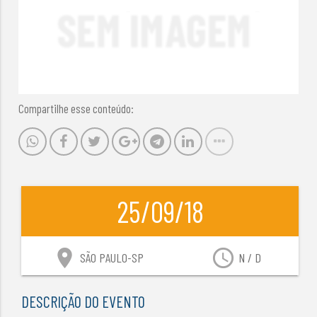
Compartilhe esse conteúdo:
25/09/18
location_on
access_time
SÃO PAULO-SP
N / D
DESCRIÇÃO DO EVENTO