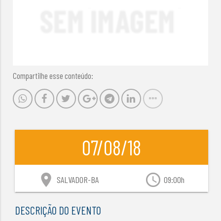
Compartilhe esse conteúdo:
07/08/18
location_on
access_time
SALVADOR-BA
09:00h
DESCRIÇÃO DO EVENTO